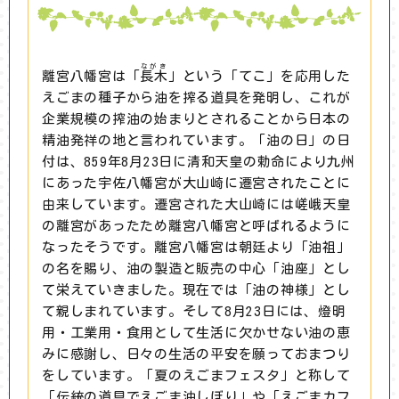
ながき
離宮八幡宮は「
長木
」という「てこ」を応用した
えごまの種子から油を搾る道具を発明し、これが
企業規模の搾油の始まりとされることから日本の
精油発祥の地と言われています。「油の日」の日
付は、859年8月23日に清和天皇の勅命により九州
にあった宇佐八幡宮が大山崎に遷宮されたことに
由来しています。遷宮された大山崎には嵯峨天皇
の離宮があったため離宮八幡宮と呼ばれるように
なったそうです。離宮八幡宮は朝廷より「油祖」
の名を賜り、油の製造と販売の中心「油座」とし
て栄えていきました。現在では「油の神様」とし
て親しまれています。そして8月23日には、燈明
用・工業用・食用として生活に欠かせない油の恵
みに感謝し、日々の生活の平安を願っておまつり
をしています。「夏のえごまフェスタ」と称して
「伝統の道具でえごま油しぼり」や「えごまカフ