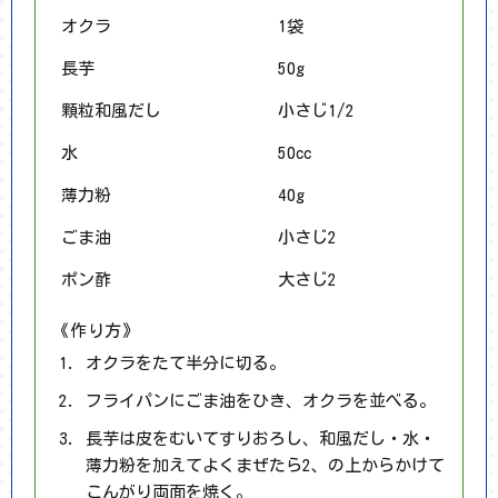
オクラ
1袋
長芋
50g
顆粒和風だし
小さじ1/2
水
50cc
薄力粉
40g
ごま油
小さじ2
ポン酢
大さじ2
《作り方》
オクラをたて半分に切る。
フライパンにごま油をひき、オクラを並べる。
長芋は皮をむいてすりおろし、和風だし・水・
薄力粉を加えてよくまぜたら2、の上からかけて
こんがり両面を焼く。