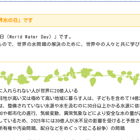
世界水の日」です
World Water Day）」です。
たもので、世界の水問題の解決のために、世界中の人々と共に学
に入れられない人が世界に20億人いる
弱性が高い又は極めて高い地域に暮らす人は、子どもを含めて14億2,
は、整備されていない水源や水を汲むのに30分以上かかる水源に依
加や都市化の進行、気候変動、異常気象などにより安全な水の量が
しているため、2025年には39億人が水不足の影響を受けると予想
所有権や汚染問題、配分などをめぐって起こる紛争）の問題