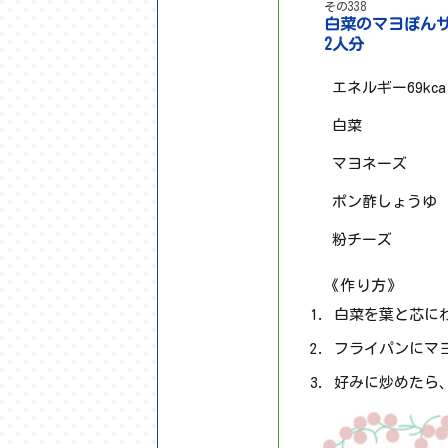
その338
白菜のマヨぽん
2人分
エネルギー69kc
白菜
マヨネーズ
ポン酢しょうゆ
粉チーズ
《作り方》
白菜を葉と芯に
フライパンにマ
好みに炒めたら