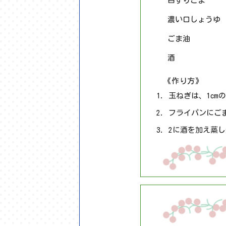
白すりごま
濃い口しょうゆ
ごま油
酒
《作り方》
玉ねぎは、1cm
フライパンにご
2に酒を加え蒸