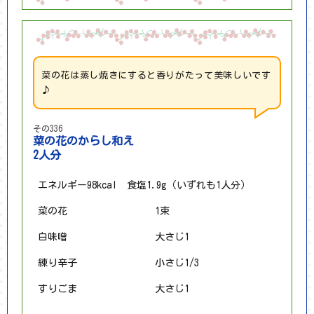
菜の花は蒸し焼きにすると香りがたって美味しいです
♪
その336
菜の花のからし和え
2人分
エネルギー98kcal 食塩1.9g（いずれも1人分）
菜の花
1束
白味噌
大さじ1
練り辛子
小さじ1/3
すりごま
大さじ1