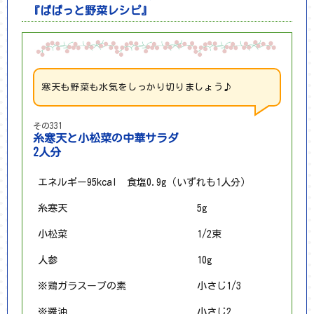
『ぱぱっと野菜レシピ』
寒天も野菜も水気をしっかり切りましょう♪
その331
糸寒天と小松菜の中華サラダ
2人分
エネルギー95kcal 食塩0.9g（いずれも1人分）
糸寒天
5g
小松菜
1/2束
人参
10g
※鶏ガラスープの素
小さじ1/3
※醤油
小さじ2