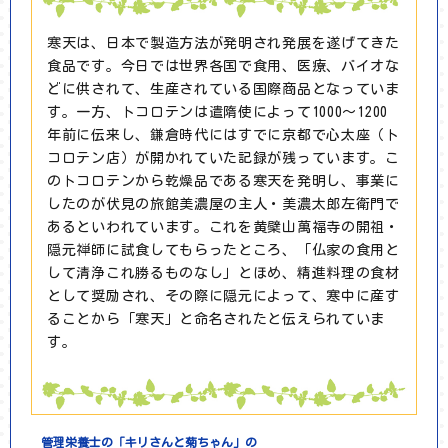
寒天は、日本で製造方法が発明され発展を遂げてきた
食品です。今日では世界各国で食用、医療、バイオな
どに供されて、生産されている国際商品となっていま
す。一方、トコロテンは遣隋使によって1000～1200
年前に伝来し、鎌倉時代にはすでに京都で心太座（ト
コロテン店）が開かれていた記録が残っています。こ
のトコロテンから乾燥品である寒天を発明し、事業に
したのが伏見の旅館美濃屋の主人・美濃太郎左衛門で
あるといわれています。これを黄檗山萬福寺の開祖・
隠元禅師に試食してもらったところ、「仏家の食用と
して清浄これ勝るものなし」とほめ、精進料理の食材
として奨励され、その際に隠元によって、寒中に産す
ることから「寒天」と命名されたと伝えられていま
す。
管理栄養士の「キリさんと菊ちゃん」の