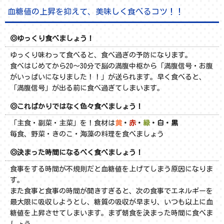
血糖値の上昇を抑えて、美味しく食べるコツ！！
◎ゆっくり食べましょう！
ゆっくり味わって食べると、食べ過ぎの予防になります。
食べはじめてから20～30分で脳の満腹中枢から「満腹信号・お腹
がいっぱいになりました！！」が送られます。早く食べると、
「満腹信号」が出る前に食べ過ぎてしまいます。
◎こればかりではなく色々食べましょう！
「主食・副菜・主菜」を！食材は
黄
・
赤
・
緑
・
白
・黒
毎食、野菜・きのこ・海藻の料理を食べましょう
◎決まった時間になるべく食べましょう！
食事をする時間が不規則だと血糖値を上げてしまう原因になりま
す。
また食事と食事の時間が開きすぎると、次の食事でエネルギーを
最大限に吸収しようとし、糖質の吸収が早まり、いつも以上に血
糖値を上昇させてしまいます。まず朝食を決まった時間に食べま
しょう。