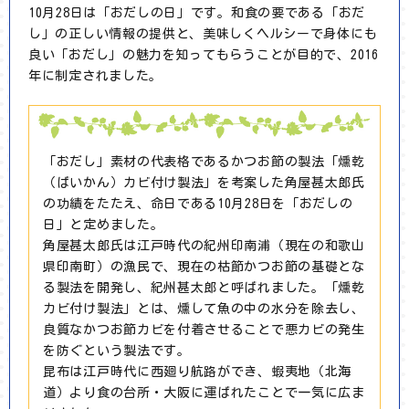
10月28日は「おだしの日」です。和食の要である「おだ
し」の正しい情報の提供と、美味しくヘルシーで身体にも
良い「おだし」の魅力を知ってもらうことが目的で、2016
年に制定されました。
「おだし」素材の代表格であるかつお節の製法「燻乾
（ばいかん）カビ付け製法」を考案した角屋甚太郎氏
の功績をたたえ、命日である10月28日を「おだしの
日」と定めました。
角屋甚太郎氏は江戸時代の紀州印南浦（現在の和歌山
県印南町）の漁民で、現在の枯節かつお節の基礎とな
る製法を開発し、紀州甚太郎と呼ばれました。「燻乾
カビ付け製法」とは、燻して魚の中の水分を除去し、
良質なかつお節カビを付着させることで悪カビの発生
を防ぐという製法です。
昆布は江戸時代に西廻り航路ができ、蝦夷地（北海
道）より食の台所・大阪に運ばれたことで一気に広ま