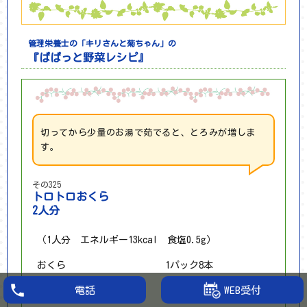
管理栄養士の「キリさんと菊ちゃん」の
『ぱぱっと野菜レシピ』
切ってから少量のお湯で茹でると、とろみが増しま
す。
その325
トロトロおくら
2人分
（1人分 エネルギー13kcal 食塩0.5g）
おくら
1パック8本
WEB受付
塩（板ずり用）
小1/2